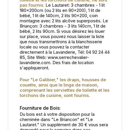
pas fournis.
Le Lautaret: 3 chambres - 1 lit
180x200cm (ou 2 lits en 90×200), 1 lit de
bébé, 1 lit de 140cm, 2 lits 90x200, coin
montagne avec 2 lits alcôve superposés. Le
Briançon: 3 chambres - 3 lits 140cm, 1 lit de
bébé, 2 lits 90cm. Si vous désirez les louer
sur place, vous pouvez nous laisser la liste
que nous transmettrons à la blanchisserie
locale ou vous pouvez la contacter
directement à la Lavanderie, Tél: 04 92 24 44
85, Site Web: www.serrechevalier-
lavanderie.com. Des frais de location
s'appliqueront.
Pour "Le Galibier," les draps, housses de
couette, ainsi que le linge de maison,
comprenant les serviettes de toilette et les
torchons de cuisine, sont fournis.
Fourniture de Bois:
Du bois est à votre disposition pour la
cheminée dans "Le Briancon" et "Le
Lautaret." Un supplément de 30 € vous sera
demandé pour la semaine dans ces